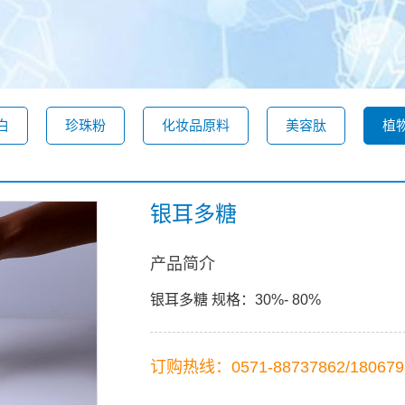
白
珍珠粉
化妆品原料
美容肽
植
银耳多糖
产品简介
银耳多糖 规格：30%- 80%
订购热线：0571-88737862/180679